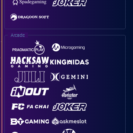
EN
Arcade