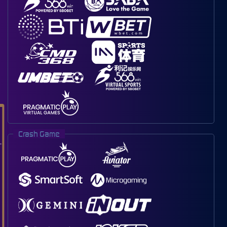
Crash Game