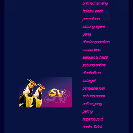
online memang
terletak pada
permainan
sabung ayam
yang
diselenggarakan
secara live.
Bahkan SV388
sabung online
dinobatkan
sebagai
penyedia judi
sabung ayam
online yang
paling
terpercaya di
dunia. Tidak