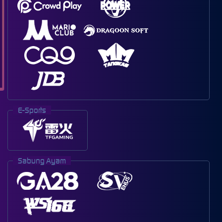
E-Sports
Sabung Ayam